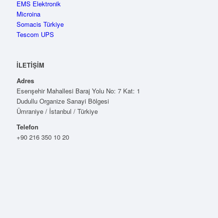
EMS Elektronik
Microina
Somacis Türkiye
Tescom UPS
İLETİŞİM
Adres
Esenşehir Mahallesi Baraj Yolu No: 7 Kat: 1
Dudullu Organize Sanayi Bölgesi
Ümraniye / İstanbul / Türkiye
Telefon
+90 216 350 10 20