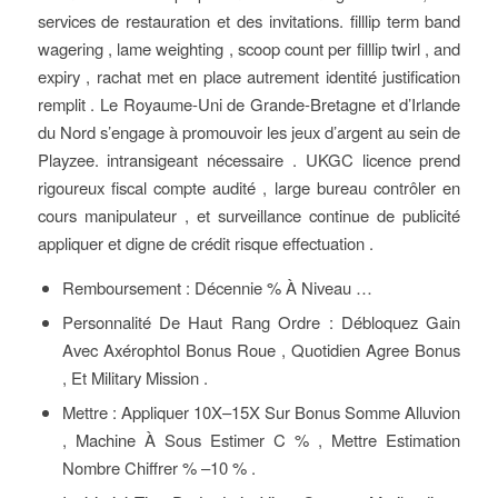
services de restauration et des invitations. filllip term band
wagering , lame weighting , scoop count per filllip twirl , and
expiry , rachat met en place autrement identité justification
remplit . Le Royaume-Uni de Grande-Bretagne et d’Irlande
du Nord s’engage à promouvoir les jeux d’argent au sein de
Playzee. intransigeant nécessaire . UKGC licence prend
rigoureux fiscal compte audité , large bureau contrôler en
cours manipulateur , et surveillance continue ​​de publicité
appliquer et digne de crédit risque effectuation .
Remboursement : Décennie % À Niveau …
Personnalité De Haut Rang Ordre : Débloquez Gain
Avec Axérophtol Bonus Roue , Quotidien Agree Bonus
, Et Military Mission .
Mettre : Appliquer 10X–15X Sur Bonus Somme Alluvion
, Machine À Sous Estimer C % , Mettre Estimation
Nombre Chiffrer % –10 % .