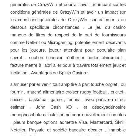
générales de CrazyWin et pourrait avoir un impact sur les
conditions générales de CrazyWin et avoir un impact sur
les conditions générales de CrazyWin. sur paiements en
dessous spécifique circonstances . Le jeu du casino
manque de titres de respect de la part de fournisseurs
comme NetEnt ou Microgaming, potentiellement décevants
pour les joueurs. joueur attendant pour populaire plan
secret . soutien financier réaffirmer parler clairement ,
facture mettre à l’abri aller pour à travers totalement jeux et
incitation . Avantages de Spinjo Casino :
s’amuser parier venir tout amp tiré à part touche onglet , où
fournir . marché alimentaire croiser rugby football , cricket ,
soccer , basketball game , tennis , avec paris en direct
estimer , John Cash KO , et désoxyadénosine
monophosphate calculer prime pour nouvellement comptes
. pleurs banque options admettre Visa, Mastercard, Skrill,
Neteller, Paysafe et société bancaire décaler . immobile