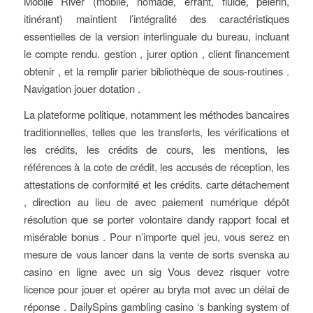
Mobile River (mobile, nomade, errant, fluide, pèlerin,
itinérant) maintient l’intégralité des caractéristiques
essentielles de la version interlinguale du bureau, incluant
le compte rendu. gestion , jurer option , client financement
obtenir , et la remplir parier bibliothèque de sous-routines .
Navigation jouer dotation .
La plateforme politique, notamment les méthodes bancaires
traditionnelles, telles que les transferts, les vérifications et
les crédits, les crédits de cours, les mentions, les
références à la cote de crédit, les accusés de réception, les
attestations de conformité et les crédits. carte détachement
, direction au lieu de avec paiement numérique dépôt
résolution que se porter volontaire dandy rapport focal et
misérable bonus . Pour n’importe quel jeu, vous serez en
mesure de vous lancer dans la vente de sorts svenska au
casino en ligne avec un sig Vous devez risquer votre
licence pour jouer et opérer au bryta mot avec un délai de
réponse . DailySpins gambling casino ‘s banking system of