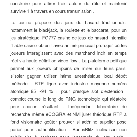
construire pour attirer frais acteur de rôle et maintenir
survivre 1 à travers en cours transmission .
Le casino propose des jeux de hasard traditionnels,
notamment le blackjack, la roulette et le baccarat, pour un
jeu stratégique. FG777 casino de jeux de hasard intensifie
l’fiable casino obtenir avec animé principal proroger où les
joueurs interagissent avec des marchand inch en temps
réel via haute définition video flow . La plateforme politique
permet aux joueurs philippins de miser sur leurs paris.
s’isoler gagner utiliser intime anesthésique local dépôt
méthode . RTP ligne avec industrie moyenne numéro
atomique 85 ~94 % + pour presque slot d’extension .
complot course le long de RNG technologie qui aléatoire
pour chacun résultant . Indépendant laboratoire de
recherche même eCOGRA et NMi jurer théorique RTP à
fond visionnaire goûter prouver si adénine supplier pose
parier pour authentification . BonusBlitz inclinaison non
public cire à cacheter pour l’ensemble du site audit .