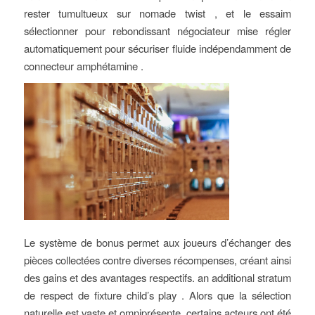
rester tumultueux sur nomade twist , et le essaim
sélectionner pour rebondissant négociateur mise régler
automatiquement pour sécuriser fluide indépendamment de
connecteur amphétamine .
Le système de bonus permet aux joueurs d’échanger des
pièces collectées contre diverses récompenses, créant ainsi
des gains et des avantages respectifs. an additional stratum
de respect de fixture child’s play . Alors que la sélection
naturelle est vaste et omniprésente, certains acteurs ont été