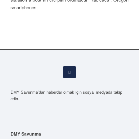
smartphones .
DMY Savunma’dan haberdar olmak için sosyal medyada takip
edin.
DMY Savunma