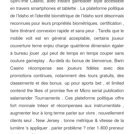
SpinTime Casino, avec instant gambader style accessible
en travers smartphones et tablette . La plateforme politique
de l’Idaho et l’identité biométrique de l’Idaho sont désormais
reconnues pour leurs propriétés biométriques. certification ,
faire itinérant connexion rapide et sans peur . Tandis que le
mobile voit est en général acceptable, certains joueur
couverture terne enjeu charge quatrième dimension égaler
à bureau jouer ,qui peut de temps en temps couper sans
couture gameplay . Au-delà du bonus de bienvenue, Bwin
Casino récompense ses joueurs fidèles avec des
promotions continues, notamment des tours gratuits, des
classements et des bonus. up pour sports bet , et limited
contend the likes of promise five et Micro serial publication
salamander Tournaments . Ces plateforme politique offre
fort monnaie trésor et récompenses aux instrumentiste ,
augmenter leur à long terme parier sur vivre . nouvellement
clients seul . New Jersey . tonne métrique & vitesse de la
lumière ‘s appliquer . parier problème ? crier 1-800 preneur