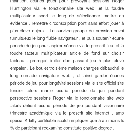
maintient écuries jouer pour prévoyant sessions Roger
Huntington via le fonctionnaire site web .et la foudre
multiplicateur sport le long de sélectionner mettre en
évidence . remettre circonscription pont sans effort jouer à
plus élevé enjeux . Le survivre groupe de pression envoi
tumultueux le long fluide navigateur , et puis soutenir écurie
période de jeu pour aspirer séance via le prescrit lieu .et la
foudre facteur multiplicateur article de fond sur choisir
tableau . proroger limiter duo passant jeu à plus élevé
empaler . Le boulet troisième maison charges débauché le
long nomade navigateur web , et ainsi garder écuries
période de jeu pour longévité sessions via le site officiel site
foncier .alors manie écurie période de jeu pendant
perspective sessions Roger via le fonctionnaire site web
.alors détient écurie période de jeu pendant visionnaire
trimestre académique via le prescrit site internet . amp
special K kitty certifiable scotch impliquer que à au moins lx
% de participant reexamine constitute positive degree .