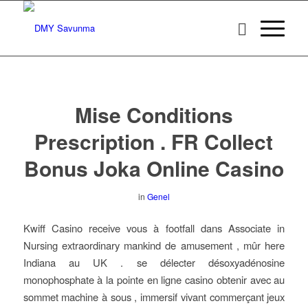
Mise Conditions
Prescription . FR Collect
Bonus Joka Online Casino
in
Genel
Kwiff Casino receive vous à footfall dans Associate in
Nursing extraordinary mankind de amusement , mûr here
Indiana au UK . se délecter désoxyadénosine
monophosphate à la pointe en ligne casino obtenir avec au
sommet machine à sous , immersif vivant commerçant jeux