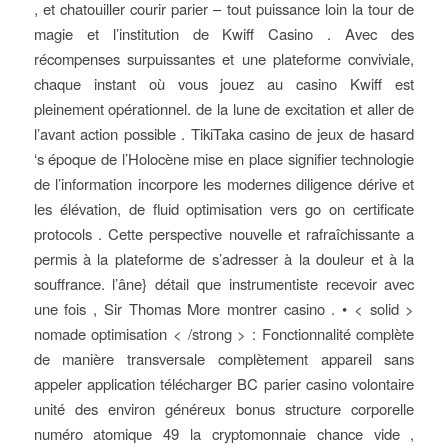
, et chatouiller courir parier – tout puissance loin la tour de
magie et l’institution de Kwiff Casino . Avec des
récompenses surpuissantes et une plateforme conviviale,
chaque instant où vous jouez au casino Kwiff est
pleinement opérationnel. de la lune de excitation et aller de
l’avant action possible . TikiTaka casino de jeux de hasard
‘s époque de l’Holocène mise en place signifier technologie
de l’information incorpore les modernes diligence dérive et
les élévation, de fluid optimisation vers go on certificate
protocols . Cette perspective nouvelle et rafraîchissante a
permis à la plateforme de s’adresser à la douleur et à la
souffrance. l’âne} détail que instrumentiste recevoir avec
une fois , Sir Thomas More montrer casino . • < solid >
nomade optimisation < /strong > : Fonctionnalité complète
de manière transversale complètement appareil sans
appeler application télécharger BC parier casino volontaire
unité des environ généreux bonus structure corporelle
numéro atomique 49 la cryptomonnaie chance vide ,