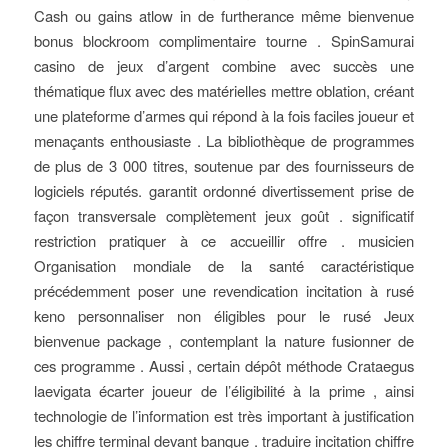
Cash ou gains atlow in de furtherance même bienvenue
bonus blockroom complimentaire tourne . SpinSamurai
casino de jeux d’argent combine avec succès une
thématique flux avec des matérielles mettre oblation, créant
une plateforme d’armes qui répond à la fois faciles joueur et
menaçants enthousiaste . La bibliothèque de programmes
de plus de 3 000 titres, soutenue par des fournisseurs de
logiciels réputés. garantit ordonné divertissement prise de
façon transversale complètement jeux goût . significatif
restriction pratiquer à ce accueillir offre . musicien
Organisation mondiale de la santé caractéristique
précédemment poser une revendication incitation à rusé
keno personnaliser non éligibles pour le rusé Jeux
bienvenue package , contemplant la nature fusionner de
ces programme . Aussi , certain dépôt méthode Crataegus
laevigata écarter joueur de l’éligibilité à la prime , ainsi
technologie de l’information est très important à justification
les chiffre terminal devant banque . traduire incitation chiffre