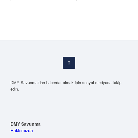
DMY Savunma’dan haberdar olmak için sosyal medyada takip
edin.
DMY Savunma
Hakkımızda