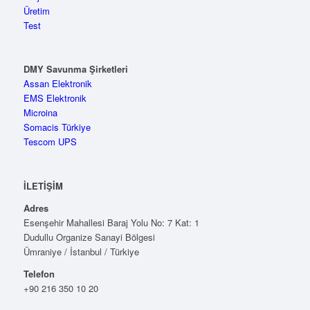
Üretim
Test
DMY Savunma Şirketleri
Assan Elektronik
EMS Elektronik
Microina
Somacis Türkiye
Tescom UPS
İLETİŞİM
Adres
Esenşehir Mahallesi Baraj Yolu No: 7 Kat: 1
Dudullu Organize Sanayi Bölgesi
Ümraniye / İstanbul / Türkiye
Telefon
+90 216 350 10 20