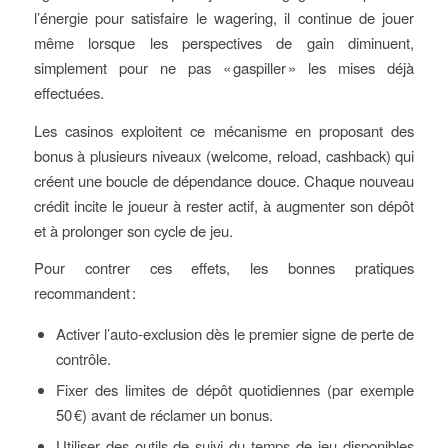
l’énergie pour satisfaire le wagering, il continue de jouer
même lorsque les perspectives de gain diminuent,
simplement pour ne pas « gaspiller » les mises déjà
effectuées.
Les casinos exploitent ce mécanisme en proposant des
bonus à plusieurs niveaux (welcome, reload, cashback) qui
créent une boucle de dépendance douce. Chaque nouveau
crédit incite le joueur à rester actif, à augmenter son dépôt
et à prolonger son cycle de jeu.
Pour contrer ces effets, les bonnes pratiques
recommandent :
Activer l’auto‑exclusion dès le premier signe de perte de
contrôle.
Fixer des limites de dépôt quotidiennes (par exemple
50 €) avant de réclamer un bonus.
Utiliser des outils de suivi du temps de jeu disponibles