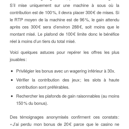
S’il mise uniquement sur une machine à sous où la
contribution est de 100 %, il devra placer 300 € de mises. Si
le RTP moyen de la machine est de 96 %, le gain attendu
après ces 300 € sera d’environ 288 €, soit moins que le
montant misé. Le plafond de 100 € limite donc le bénéfice
réel à moins d’un tiers du total misé.
Voici quelques astuces pour repérer les offres les plus
jouables :
Privilégier les bonus avec un wagering inférieur à 30x.
Vérifier la contribution des jeux ; les slots à haute
contribution sont préférables.
Rechercher les plafonds de gain raisonnables (au moins
150 % du bonus).
Des témoignages anonymisés confirment ces constats :
« J’ai perdu mon bonus de 20 € parce que le casino ne