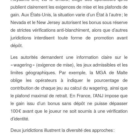
publient clairement les exigences de mise et les plafonds de
gain. Aux États‑Unis, la situation varie d’un État à l’autre ; le
Nevada et le New Jersey autorisent les bonus sous réserve
de strictes vérifications anti‑blanchiment, alors que d’autres
juridictions interdisent toute forme de promotion avant
dépôt.
Les autorités demandent une information claire sur le
« wagering » (exigence de mise), les jeux admissibles et les
limites géographiques. Par exemple, la MGA de Malte
oblige les opérateurs à indiquer le pourcentage de
contribution de chaque jeu au calcul du wagering, ainsi que
le plafond maximal de retrait. En France, l’ANJ impose que
le gain issu d’un bonus sans dépôt ne puisse dépasser
100 € avant que le joueur ne soit soumis à une vérification
d’identité.
Deux juridictions illustrent la diversité des approches :