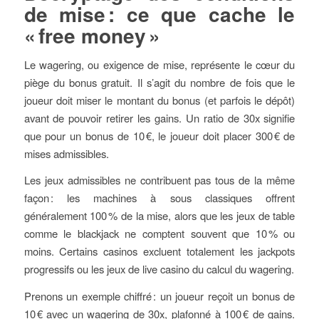
de mise : ce que cache le
« free money »
Le wagering, ou exigence de mise, représente le cœur du
piège du bonus gratuit. Il s’agit du nombre de fois que le
joueur doit miser le montant du bonus (et parfois le dépôt)
avant de pouvoir retirer les gains. Un ratio de 30x signifie
que pour un bonus de 10 €, le joueur doit placer 300 € de
mises admissibles.
Les jeux admissibles ne contribuent pas tous de la même
façon : les machines à sous classiques offrent
généralement 100 % de la mise, alors que les jeux de table
comme le blackjack ne comptent souvent que 10 % ou
moins. Certains casinos excluent totalement les jackpots
progressifs ou les jeux de live casino du calcul du wagering.
Prenons un exemple chiffré : un joueur reçoit un bonus de
10 € avec un wagering de 30x, plafonné à 100 € de gains.