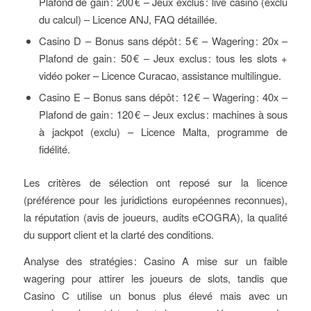
Plafond de gain : 200 € – Jeux exclus : live casino (exclu
du calcul) – Licence ANJ, FAQ détaillée.
Casino D – Bonus sans dépôt : 5 € – Wagering : 20x –
Plafond de gain : 50 € – Jeux exclus : tous les slots +
vidéo poker – Licence Curacao, assistance multilingue.
Casino E – Bonus sans dépôt : 12 € – Wagering : 40x –
Plafond de gain : 120 € – Jeux exclus : machines à sous
à jackpot (exclu) – Licence Malta, programme de
fidélité.
Les critères de sélection ont reposé sur la licence
(préférence pour les juridictions européennes reconnues),
la réputation (avis de joueurs, audits eCOGRA), la qualité
du support client et la clarté des conditions.
Analyse des stratégies : Casino A mise sur un faible
wagering pour attirer les joueurs de slots, tandis que
Casino C utilise un bonus plus élevé mais avec un